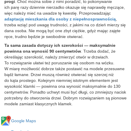
progi
.
Choć można sobie z nimi poradzić, to pokonywanie
ich parę razy dziennie nierzadko okazuje się naprawdę męczące,
więc należy mieć na uwadze tę kwestię. Przeprowadzając
adaptację mieszkania dla osoby z niepełnosprawnością
,
trzeba wziąć pod uwagę trudności, z jakimi na co dzień mierzy się
dana osoba.
Nie mogą być one zbyt ciężkie, gdyż mając zajęte
ręce, trudno będzie je swobodnie otwierać.
Ta sama zasada dotyczy ich szerokości — maksymalnie
powinna ona wynosić 90 centymetrów
.
Trzeba dodać, że
określając szerokość, należy zmierzyć otwór w drzwiach.
To rozwiązanie ułatwi też poruszanie się osobom na wózku.
W miarę możliwość dobrze także postawić na modele przesuwne
bądź łamane. Drzwi muszą również otwierać się szerzej niż
do kąta prostego. Kolejnym niemniej istotnym elementem jest
wysokość klamki — powinna ona wynosić maksymalnie do 130
centymetrów. Ponadto uchwyt musi być długi, co zmniejszy nacisk
potrzebny do otworzenia drzwi. Dobrym rozwiązaniem są pionowe
modele zamiast klasycznych klamek.
Google Maps